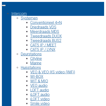
Intercom
Systemen
Conventioneel 4+N
Driedraads VDS
Meerdraads MDS
Tweedraads DUOX
Tweedraads BUS2
CAT5 IP / MEET
CAT5 IP / LYNX
Deurstations
Cityline
Marine
Huisstations
VEO & VEO-XS video (WiFi)
WI-BOX
WIT & MIO
VEO audio
LOFT audio
iLOFT audio
iLOFT video
Smile video