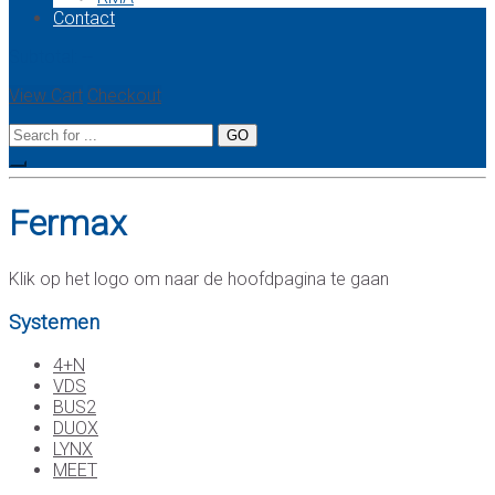
Contact
Subtotal:
--
View Cart
Checkout
Fermax
Klik op het logo om naar de hoofdpagina te gaan
Systemen
4+N
VDS
BUS2
DUOX
LYNX
MEET