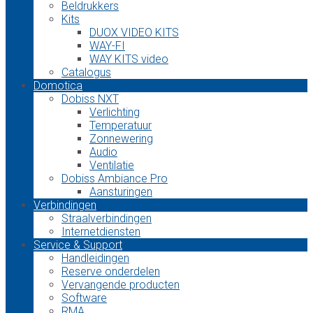
Beldrukkers
Kits
DUOX VIDEO KITS
WAY-FI
WAY KITS video
Catalogus
Domotica
Dobiss NXT
Verlichting
Temperatuur
Zonnewering
Audio
Ventilatie
Dobiss Ambiance Pro
Aansturingen
Verbindingen
Straalverbindingen
Internetdiensten
Service & Support
Handleidingen
Reserve onderdelen
Vervangende producten
Software
RMA