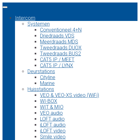
Intercom
Systemen
Conventioneel 4+N
Driedraads VDS
Meerdraads MDS
Tweedraads DUOX
Tweedraads BUS2
CAT5 IP / MEET
CAT5 IP / LYNX
Deurstations
Cityline
Marine
Huisstations
VEO & VEO-XS video (WiFi)
WI-BOX
WIT & MIO
VEO audio
LOFT audio
iLOFT audio
iLOFT video
Smile video