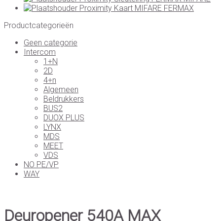
Proximity Kaart MIFARE FERMAX
Productcategorieën
Geen categorie
Intercom
1+N
2D
4+n
Algemeen
Beldrukkers
BUS2
DUOX PLUS
LYNX
MDS
MEET
VDS
NO PE/VP
WAY
Deuropener 540A MAX