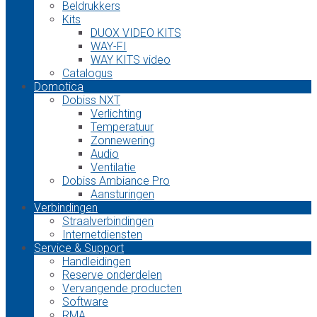
Beldrukkers
Kits
DUOX VIDEO KITS
WAY-FI
WAY KITS video
Catalogus
Domotica
Dobiss NXT
Verlichting
Temperatuur
Zonnewering
Audio
Ventilatie
Dobiss Ambiance Pro
Aansturingen
Verbindingen
Straalverbindingen
Internetdiensten
Service & Support
Handleidingen
Reserve onderdelen
Vervangende producten
Software
RMA