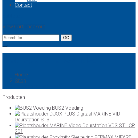
Contact
Subtotal:
--
View Cart
Checkout
Deuropener 540A MAX
Home
Shop
Deuropener 540A MAX
Producten
BUS2 Voeding
DUOX PLUS Digitaal MARINE VID
Deurstation ST3
MARINE Video Deurstation VDS ST1 CP
201
Proximity Sleutelring FERMAX MIFARE